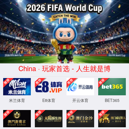
2026国际足联世界杯(第23届世界杯)官方网
站-World Class Brand
会员登录
|
注册
|
企业邮箱
|
OA系统
首页
品牌文化
走进国际足联世界杯
产品中